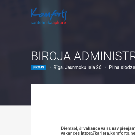
BIROJA ADMINIST
Rīga, Jaunmoku iela 26
Pilna slodz
BIROJS
Diemžēl, šī vakance vairs nav pieejam
vakances https://karjera.komforts.ne