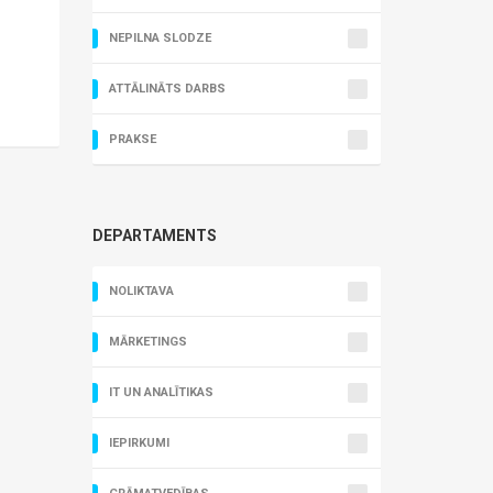
NEPILNA SLODZE
ATTĀLINĀTS DARBS
PRAKSE
DEPARTAMENTS
NOLIKTAVA
MĀRKETINGS
IT UN ANALĪTIKAS
IEPIRKUMI